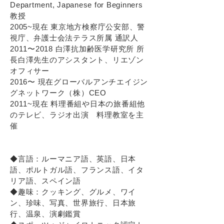
Department, Japanese for
Beginners
教授
2005~現在 東京地⽅検察庁公安部、警
視庁、弁護⼠会法テラス所属 通訳⼈
2011〜2018 ⽩澤抗加齢医学研究所 所
⻑⽩澤先⽣のアシスタント、リエゾン
オフィサー
2016〜 現在グローバルアンチエイジン
グネットワーク（株）CEO
2011~現在 料理番組や⽇本の旅番組他
のテレビ、ラジオ出演 料理教室を主
催
◆⾔語：ルーマニア語、英語、⽇本
語、ポルトガル語、フランス語、イタ
リア語、スペイン語
◆趣味：クッキング、グルメ、ワイ
ン、珍味、写真、世界旅⾏、⽇本旅
⾏、温泉、演劇鑑賞