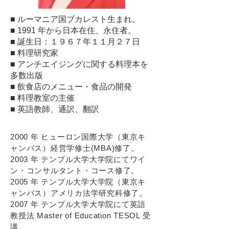
■ ルーマニア国ブカレスト⽣まれ。
■ 1991 年から⽇本在住、永住者。
■ 誕⽣⽇：１９６７年１１⽉２７⽇
■ 料理研究家
■ アンチエイジングに関する料理本を
多数出版
■ 飲⾷店のメニュー・⾷品の開発
■ 料理教室の主催
■ 英語教師、通訳、翻訳
2000 年 ヒューロン国際⼤学（東京キ
ャンパス）経営学修⼠(MBA)修了。
2003 年 テンプル⼤学⼤学院にてワイ
ン・コンサルタント・コース修了。
2005 年 テンプル⼤学⼤学院（東京キ
ャンパス）アメリカ法学研究科修了。
2007 年 テンプル⼤学⼤学院にて英語
教授法 Master of Education TESOL 受
講。