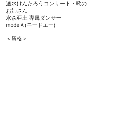
速水けんたろうコンサート・歌の
お姉さん
水森亜土 専属ダンサー
modeＡ(モードエー)
＜資格＞
きものコンサルタント(着物着付
師)
クラシックバレエ・ジャズダンス
インストラクター
空中ヨガ インストラクター
ミス湘南コンテスト審査員
お問合せ
トップに戻る
株式会社SDS マネージメント